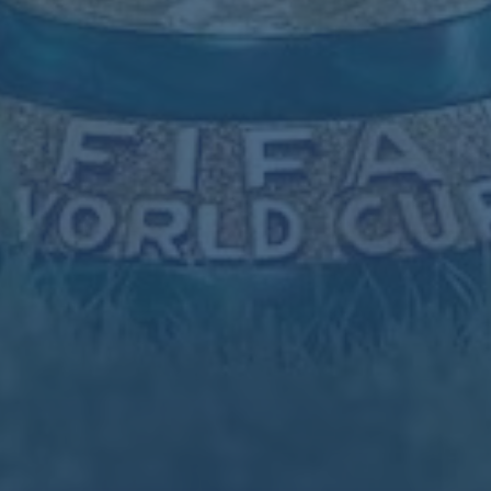
世界杯直播网在线高清直播源
2026-08-09
全面解读世界杯参赛球队分析
2026-08-09
2026世界杯下注推荐攻略
2026-08-09