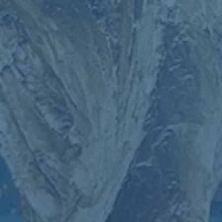
提交
世界杯在线官网【官网认证:手机版、app下载、登录入口、
官方网站、网页版、平台、网址、地址、注册、娱...